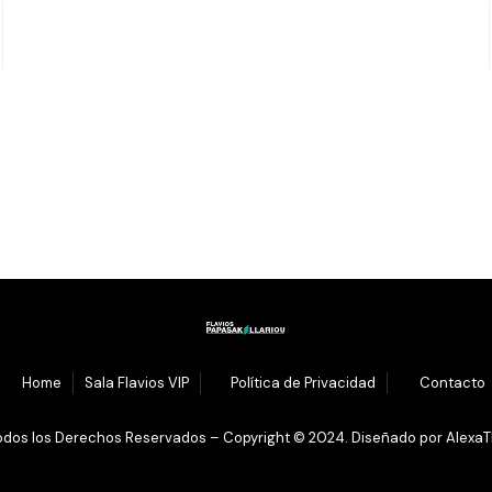
1.
Home
Sala Flavios VIP
3.
Política de Privacidad
4.
Contacto
odos los Derechos Reservados – Copyright © 2024. Diseñado por
AlexaT