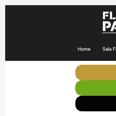
Home
Sala F